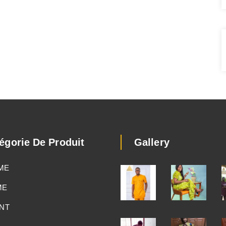
égorie De Produit
Gallery
ME
ME
NT