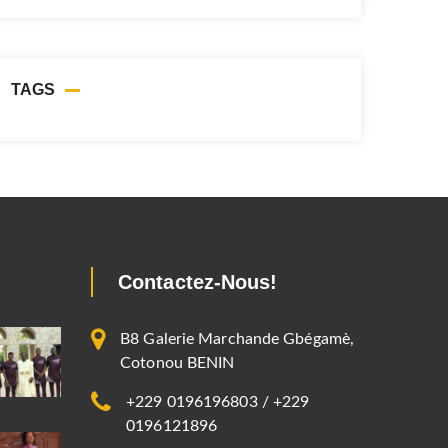
TAGS
Contactez-Nous!
B8 Galerie Marchande Gbégamè,
Cotonou BENIN
+229 0196196803 / +229
0196121896