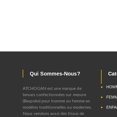
Qui Sommes-Nous?
Cat
HOM
ATCHOGAN est une marque de
tenues confectionnées sur mesure
FEM
(Bespoke) pour homme ou femme en
ENFA
modèles traditionnelles ou modernes.
Nous vendons aussi des tissus de