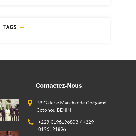
TAGS
Contactez-Nous!
B8 Galerie Marchande Gbégamè,
Cotonou BENIN
+229 0196196803 / +229
0196121896