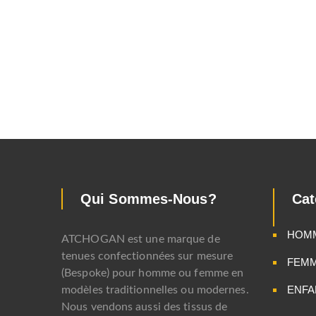
Qui Sommes-Nous?
Cat
HOM
ATCHOGAN est une marque de
tenues confectionnées sur mesure
FEM
(Bespoke) pour homme ou femme en
ENFA
modèles traditionnelles ou modernes.
Nous vendons aussi des tissus de