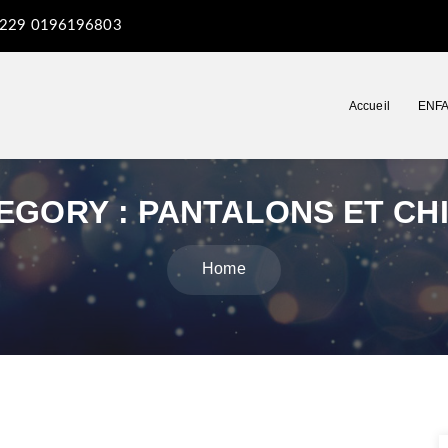
229 0196196803
Accueil
ENF
EGORY :
PANTALONS ET CH
Home